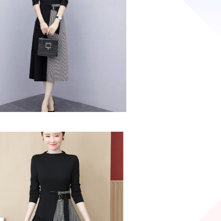
いたチェック柄上品・千鳥柄フレア ・シン
れいめAライン