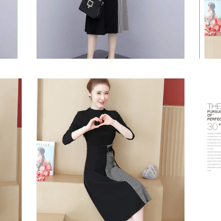
落ち着いたチェック柄上品・千鳥柄フレア ・シン
優雅な
プルきれいめAライン
落