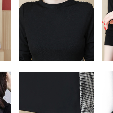
してお洒
落ち着いたチェック柄上品・千鳥柄フレア ・シン
SHOW 
プルきれいめAライン