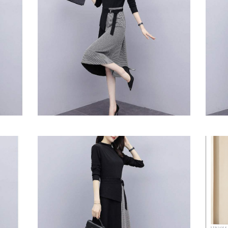
大人ワンピ・Aライン・きれいめ
落ち着
プルき