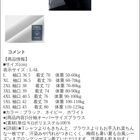
コメント
【商品情報】
■サイズ(cm)
表示サイズ：L-6L
L 袖口 36.5 着丈 70 体重 50-60kg
XL 袖口 36.5 着丈 70 体重 60-70kg
2XL 袖口 38 着丈 72 体重 70-80kg
3XL 袖口 39 着丈 74 体重 80-90kg
4XL 袖口 40.5 着丈 76 体重 90-100kg
5XL 袖口 42 着丈 78 体重 100-110kg
6XL 袖口 43 着丈 80 体重 110-125kg
■カラー：ブラック、ネイビー、ホワイト
●[商品内容]5分袖オーバーサイズブラウス
●[素材(単位％)]ポリエステル100％
●[詳細]★Tシャツよりもきちんと、ブラウスよりもお手入れ楽ちん
な一枚です。汗染みや汚れがつきにくく、梅雨も暑い夏も台風シー
ズンまでロングシーズン着ていただけます。洗濯後も乾きやすく、